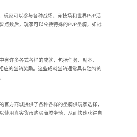
，玩家可以参与各种战场、竞技场和世界PvP活
誉点数后，玩家可以兑换特殊的PvP坐骑，如战
中有许多各式各样的成就，包括任务、副本、
得相应的坐骑奖励。这些成就坐骑通常具有独特的
。
的官方商城提供了各种各样的坐骑供玩家选择，
以使用真实货币购买商城坐骑，从而快速获得自