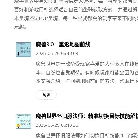
魔兽世界中有众多的坐骑供玩家选择，每一种坐骑都有其
喜好和游戏目标选择适合自己的坐骑获取方式，并通过努
本坐骑还是PvP坐骑，每一种坐骑都会给玩家带来不同
乐趣。
魔兽9.0：重返地图前线
2025-06-26 06:48:59
魔兽世界是一款备受玩家喜爱的大型多人在线角
本，自然也备受期待。有时候玩家可能会因为
本文将介绍一些回到地图前面的方法，帮助玩家更好地
阅读
魔兽世界怀旧服法师：精准切换目标技能解
2025-06-29 06:48:15
魔兽世界怀旧服法师如何切换目标技能 1. 了