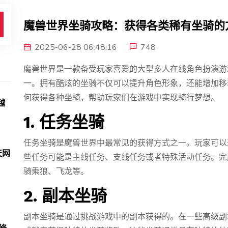
魔兽世界坐骑攻略：获得各类稀有坐骑的
2025-06-28 06:48:16
748
魔兽世界是一款备受玩家喜爱的大型多人在线角色扮演游
一。拥有酷炫的坐骑不仅可以提升角色形象，还能增加移
何获得各种坐骑，帮助玩家们在游戏中实现骑行梦想。
越
1. 任务坐骑
任务坐骑是魔兽世界中最常见的获得方式之一。玩家可以
天网
些任务可能是主线任务、支线任务或者特殊活动任务。完
骑乘狼、飞龙等。
2. 副本坐骑
副本坐骑是通过挑战游戏中的副本获得的。在一些高级副