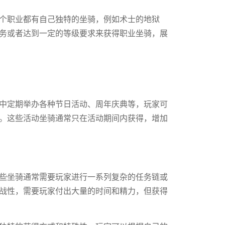
个职业都有自己独特的坐骑，例如术士的地狱
务或者达到一定的等级要求来获得职业坐骑，展
中定期举办各种节日活动、周年庆典等，玩家可
。这些活动坐骑通常只在活动期间内获得，增加
些坐骑通常需要玩家进行一系列复杂的任务链或
战性，需要玩家付出大量的时间和精力，但获得