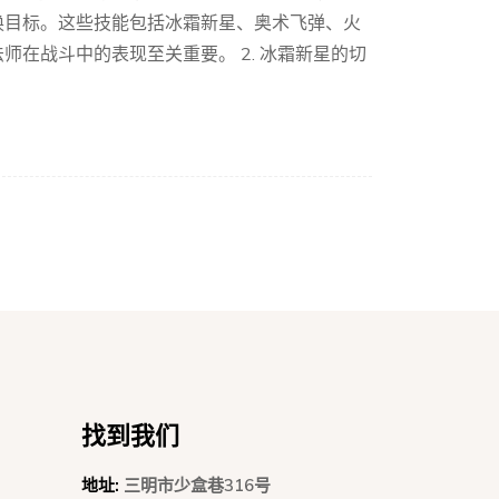
换目标。这些技能包括冰霜新星、奥术飞弹、火
在战斗中的表现至关重要。 2. 冰霜新星的切
找到我们
地址:
三明市少盒巷316号