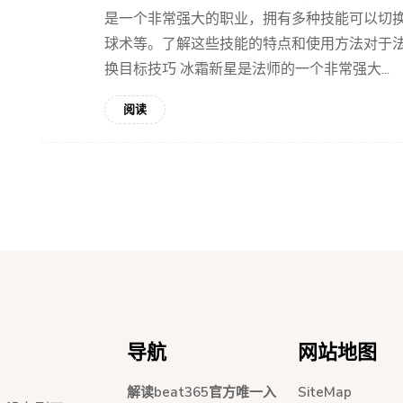
是一个非常强大的职业，拥有多种技能可以切
球术等。了解这些技能的特点和使用方法对于法师
换目标技巧 冰霜新星是法师的一个非常强大...
阅读
导航
网站地图
解读beat365官方唯一入
SiteMap