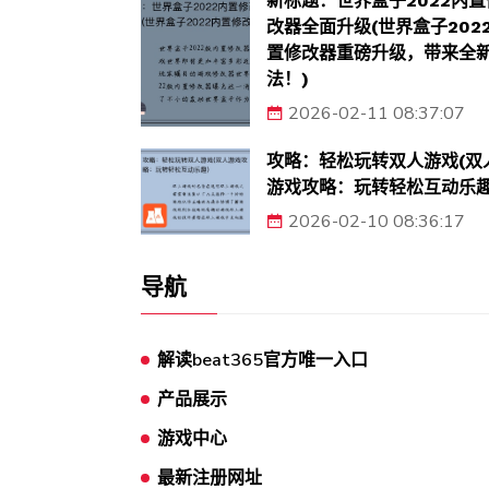
新标题：世界盒子2022内置
改器全面升级(世界盒子202
置修改器重磅升级，带来全
法！)
2026-02-11 08:37:07
攻略：轻松玩转双人游戏(双
游戏攻略：玩转轻松互动乐趣
2026-02-10 08:36:17
导航
解读beat365官方唯一入口
产品展示
游戏中心
最新注册网址