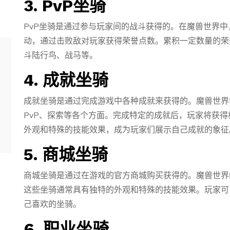
3. PvP坐骑
PvP坐骑是通过参与玩家间的战斗获得的。在魔兽世界中
动，通过击败敌对玩家获得荣誉点数。累积一定数量的荣
斗陆行鸟、战马等。
4. 成就坐骑
成就坐骑是通过完成游戏中各种成就来获得的。魔兽世界
PvP、探索等各个方面。完成特定的成就后，玩家将获
外观和特殊的技能效果，成为玩家们展示自己成就的象征
5. 商城坐骑
商城坐骑是通过在游戏的官方商城购买获得的。魔兽世界
这些坐骑通常具有独特的外观和特殊的技能效果。玩家可
己喜欢的坐骑。
6. 职业坐骑