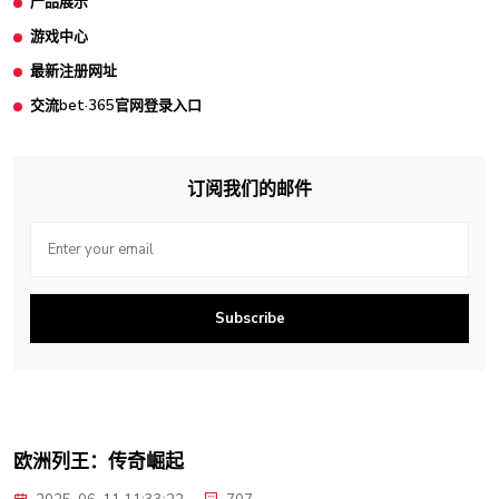
产品展示
游戏中心
最新注册网址
交流bet·365官网登录入口
订阅我们的邮件
Subscribe
欧洲列王：传奇崛起