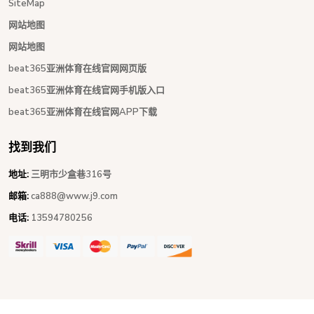
SiteMap
网站地图
网站地图
beat365亚洲体育在线官网网页版
beat365亚洲体育在线官网手机版入口
beat365亚洲体育在线官网APP下载
找到我们
地址:
三明市少盒巷316号
邮箱:
ca888@www.j9.com
电话:
13594780256