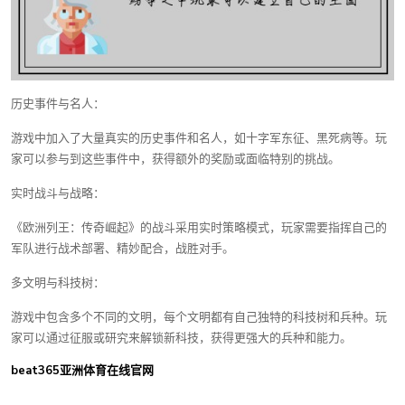
历史事件与名人：
游戏中加入了大量真实的历史事件和名人，如十字军东征、黑死病等。玩
家可以参与到这些事件中，获得额外的奖励或面临特别的挑战。
实时战斗与战略：
《欧洲列王：传奇崛起》的战斗采用实时策略模式，玩家需要指挥自己的
军队进行战术部署、精妙配合，战胜对手。
多文明与科技树：
游戏中包含多个不同的文明，每个文明都有自己独特的科技树和兵种。玩
家可以通过征服或研究来解锁新科技，获得更强大的兵种和能力。
beat365亚洲体育在线官网