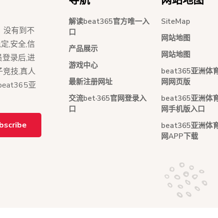
解读beat365官方唯一入
SiteMap
荐】没有到不
口
网站地图
定,安全,信
产品展示
网站地图
会员登录后,进
游戏中心
beat365亚洲
子竞技,真人
最新注册网址
网网页版
at365亚
交流bet·365官网登录入
beat365亚洲
口
网手机版入口
bscribe
beat365亚洲
网APP下载