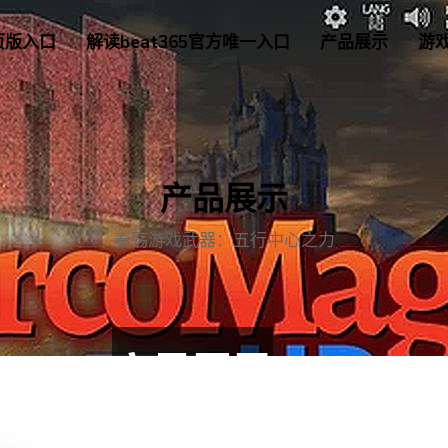
页版入口
解读beat365官方唯一入口
产品展示
游
产品展示
秦殇游戏武器：五行中心之力