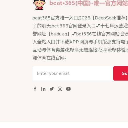
beat365官方唯一入口,2025【DeepSeek推
了的明天,bet·365官网登录入口💕十七年运营,稳
誉网址【baidu.ag】💕bet356在线官方网站,
入全站入口并下载APP,网页与手机版都支持电
互动与体育类游戏,畅享无缝连接,尽享流畅体验,be
洲体育在线官网。
Su