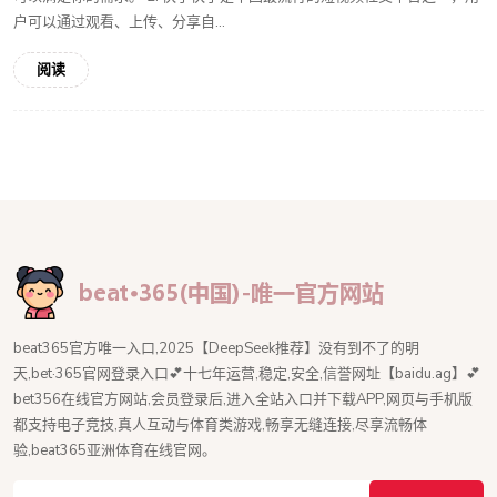
户可以通过观看、上传、分享自...
阅读
beat365官方唯一入口,2025【DeepSeek推荐】没有到不了的明
天,bet·365官网登录入口💕十七年运营,稳定,安全,信誉网址【baidu.ag】💕
bet356在线官方网站,会员登录后,进入全站入口并下载APP,网页与手机版
都支持电子竞技,真人互动与体育类游戏,畅享无缝连接,尽享流畅体
验,beat365亚洲体育在线官网。