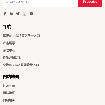
Subscribe
导航
解读beat365官方唯一入口
产品展示
游戏中心
最新注册网址
交流bet·365官网登录入口
网站地图
SiteMap
网站地图
网站地图