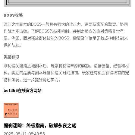
BOSS攻略
混沌之地副本的BOSS一般具有强大的攻击力，需要玩家配合默契、协同
作战才能击败。了解BOSS的技能机制，并制定相应的应对策略非常重
要。例如，面对释放群体技能的BOSS，需要及时使用无敌或控制技能来
保护队友。
奖励获取
顺利通关混沌之地副本后，玩家将获得丰厚的奖励，包括装备、经验和材
料。奖励的品质与副本难度和通关时间挂钩。玩家还有机会获得稀有的宠
物和坐骑，进一步提升角色实力。
bet356在线官方网站
魔刹迷踪：终极指南，破解永夜之谜
2025-08-11 08:49:53