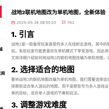
战地2联机地图改为单机地图，全新体验
2025-05-26 08:50:20
762
1. 引言
战地2是一款备受玩家喜爱的多人在线射击游戏，其中的
越
验。有些玩家可能更喜欢在单机模式下享受游戏，因此将
文将详细介绍如何将战地2的联机地图改编为单机地图，
2. 选择适合的地图
天网
要将战地2的联机地图改编为单机地图，我们需要选择适
择那些适合单人游玩的地图，而不是那些专为多人游戏设
单的目标，适合单人游戏的节奏和玩法。
3. 调整游戏难度