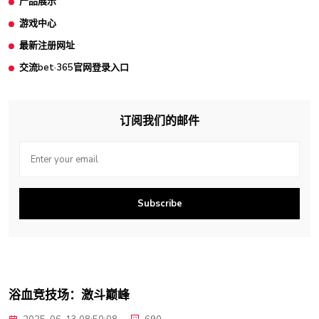
产品展示
游戏中心
最新注册网址
交流bet·365官网登录入口
订阅我们的邮件
Subscribe
浴血竞技场：激斗巅峰