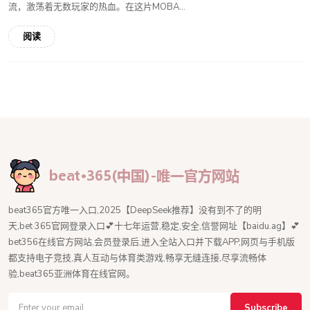
流，激荡着无数玩家的热血。在这片MOBA...
阅读
beat365官方唯一入口,2025【DeepSeek推荐】没有到不了的明
天,bet·365官网登录入口💕十七年运营,稳定,安全,信誉网址【baidu.ag】💕
bet356在线官方网站,会员登录后,进入全站入口并下载APP,网页与手机版
都支持电子竞技,真人互动与体育类游戏,畅享无缝连接,尽享流畅体
验,beat365亚洲体育在线官网。
Subscribe