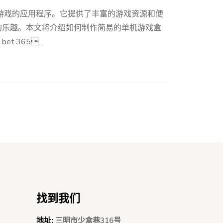
游戏的应用程序。它提供了丰富的游戏资源和便
的乐趣。本文将介绍如何制作简易的单机游戏盒
365...
找到我们
地址:
三明市少盒巷316号