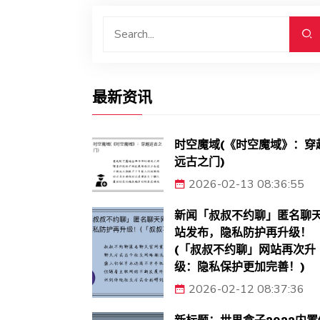
最新资讯
时空魔域(《时空魔域》：穿
远古之门)
2026-02-13 08:36:55
新闻「叔叔不约聊」匿名聊
站发布，隐私防护再升级！
(「叔叔不约聊」网站再次升
级：隐私保护更加完善！)
2026-02-12 08:37:36