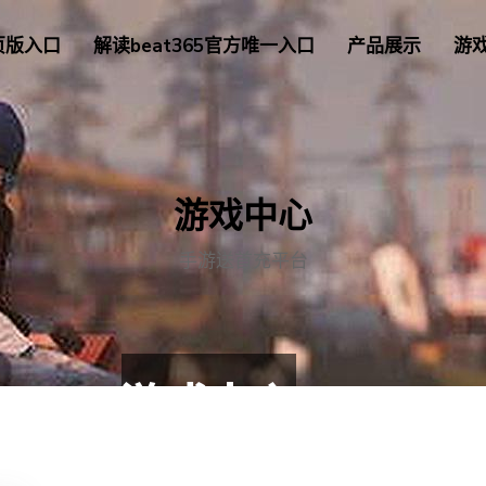
页版入口
解读beat365官方唯一入口
产品展示
游
游戏中心
手游送首充平台