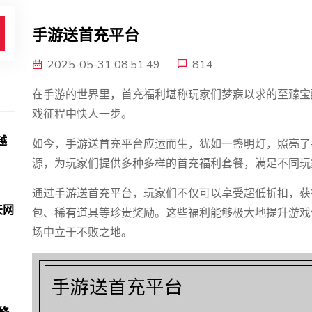
手游送首充平台
2025-05-31 08:51:49
814
在手游的世界里，首充福利堪称玩家们梦寐以求的至臻宝
戏征程中快人一步。
越
如今，手游送首充平台应运而生，犹如一盏明灯，照亮了
源，为玩家们提供多种多样的首充福利套餐，满足不同玩
通过手游送首充平台，玩家们不仅可以享受超低折扣，获
天网
包、稀有道具等珍贵奖励。这些福利能够极大地提升游戏
场中立于不败之地。