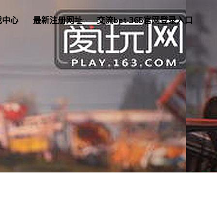
戏中心
最新注册网址
交流bet·365官网登录入口