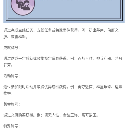
通过完成主线任务、支线任务或特殊事件获得。例：初出茅庐、侠肝义
胆、威震群雄。
成就称号：
通过达成一定成就或收集特定道具获得。例：百战百胜、神兵利器、艺冠
群芳。
活动称号：
通过参加限时活动并取得优异成绩获得。例：勇夺魁首、群星璀璨、运筹
帷幄。
氪金称号：
通过充值购买获得。例：壕无人性、金装玉饰、富可敌国。
特殊称号：