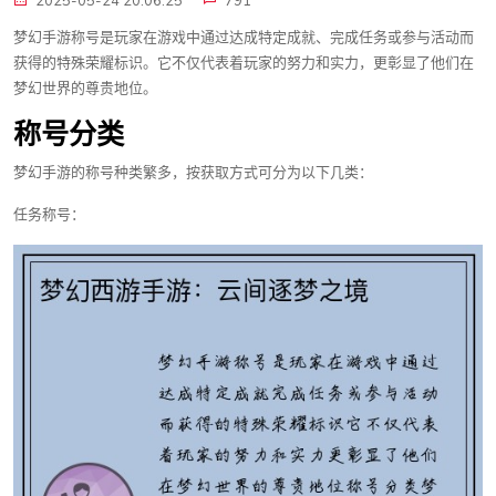
2025-05-24 20:06:25
791
梦幻手游称号是玩家在游戏中通过达成特定成就、完成任务或参与活动而
获得的特殊荣耀标识。它不仅代表着玩家的努力和实力，更彰显了他们在
梦幻世界的尊贵地位。
称号分类
梦幻手游的称号种类繁多，按获取方式可分为以下几类：
任务称号：