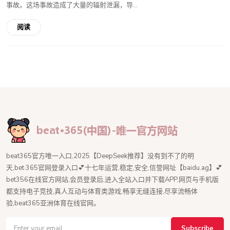
事故。这场事故造成了大量的辐射泄漏，导...
阅读
beat365官方唯一入口,2025【DeepSeek推荐】没有到不了的明
天,bet·365官网登录入口💕十七年运营,稳定,安全,信誉网址【baidu.ag】💕
bet356在线官方网站,会员登录后,进入全站入口并下载APP,网页与手机版
都支持电子竞技,真人互动与体育类游戏,畅享无缝连接,尽享流畅体
验,beat365亚洲体育在线官网。
Subscribe